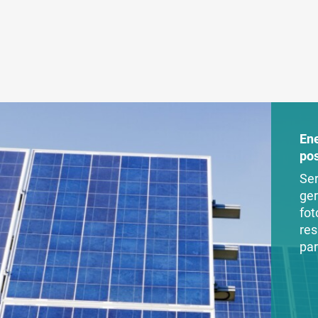
En
po
Ser
ger
fot
res
par