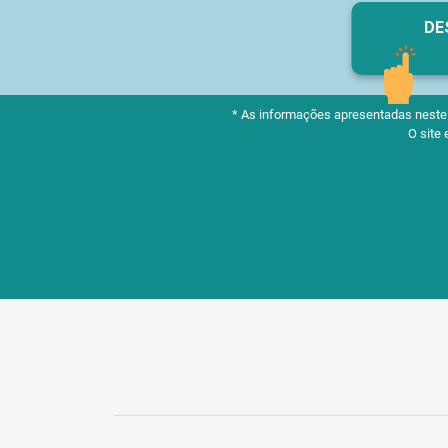
DE
* As informações apresentadas neste m
O site