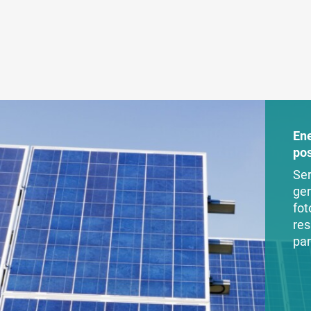
En
po
Ser
ger
fot
res
par