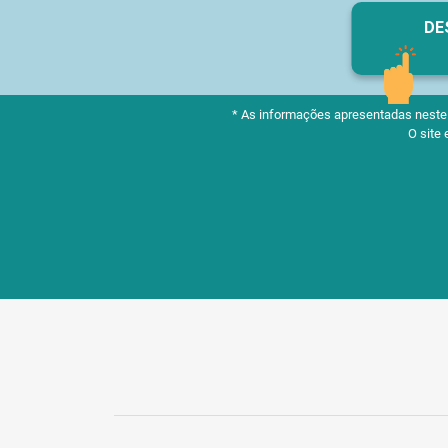
DE
* As informações apresentadas neste m
O site