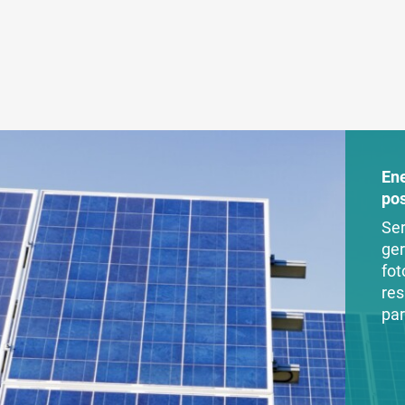
En
po
Ser
ger
fot
res
par