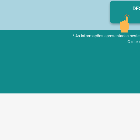
DE
* As informações apresentadas neste m
O site