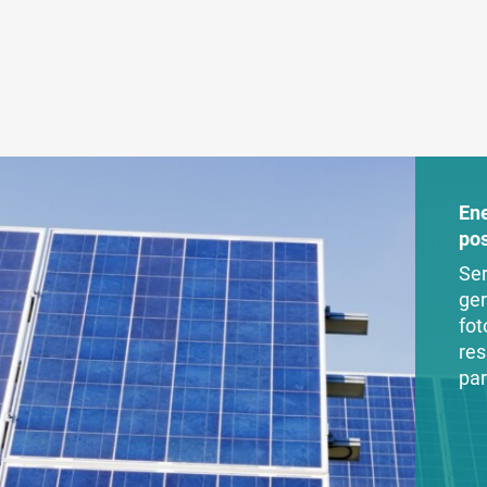
En
po
Ser
ger
fot
res
par