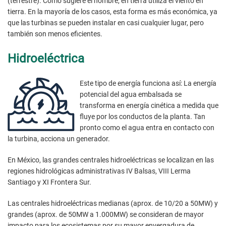
(terrestre). Como sugiere el nombre, en tierra utiliza el viento en
tierra. En la mayoría de los casos, esta forma es más económica, ya
que las turbinas se pueden instalar en casi cualquier lugar, pero
también son menos eficientes.
Hidroeléctrica
Este tipo de energía funciona así: La energía
potencial del agua embalsada se
transforma en energía cinética a medida que
fluye por los conductos de la planta. Tan
pronto como el agua entra en contacto con
la turbina, acciona un generador.
En México, las grandes centrales hidroeléctricas se localizan en las
regiones hidrológicas administrativas IV Balsas, VIII Lerma
Santiago y XI Frontera Sur.
Las centrales hidroeléctricas medianas (aprox. de 10/20 a 50MW) y
grandes (aprox. de 50MW a 1.000MW) se consideran de mayor
impacto para los ecosistemas por su mayor envergadura de